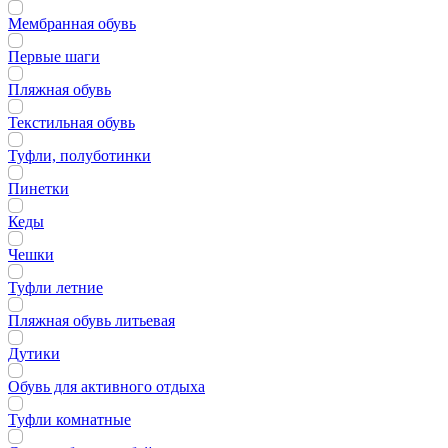
Мембранная обувь
Первые шаги
Пляжная обувь
Текстильная обувь
Туфли, полуботинки
Пинетки
Кеды
Чешки
Туфли летние
Пляжная обувь литьевая
Дутики
Обувь для активного отдыха
Туфли комнатные