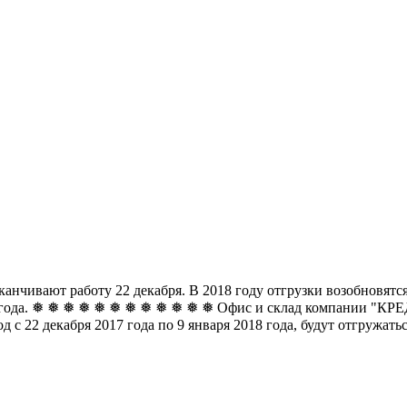
чивают работу 22 декабря. В 2018 году отгрузки возобновятся 
8 года. ❅ ❅ ❅ ❅ ❅ ❅
❅ ❅ ❅ ❅ ❅ ❅ Офис и склад компании "КРЕДО
д с 22 декабря 2017 года по 9 января 2018 года, будут отгружат