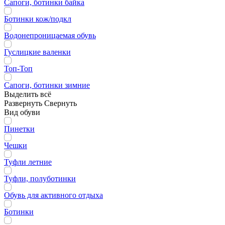
Сапоги, ботинки байка
Ботинки кож/подкл
Водонепроницаемая обувь
Гуслицкие валенки
Топ-Топ
Сапоги, ботинки зимние
Выделить всё
Развернуть
Свернуть
Вид обуви
Пинетки
Чешки
Туфли летние
Туфли, полуботинки
Обувь для активного отдыха
Ботинки