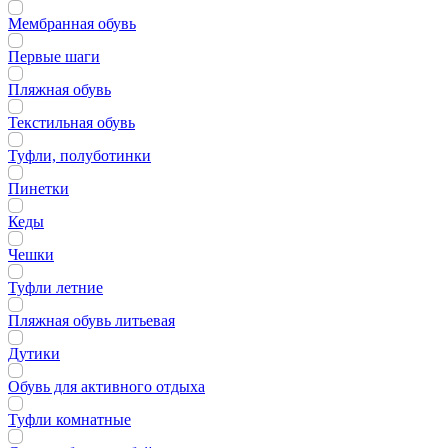
Мембранная обувь
Первые шаги
Пляжная обувь
Текстильная обувь
Туфли, полуботинки
Пинетки
Кеды
Чешки
Туфли летние
Пляжная обувь литьевая
Дутики
Обувь для активного отдыха
Туфли комнатные