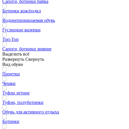
Сапоги, ботинки байка
Ботинки кож/подкл
Водонепроницаемая обувь
Гуслицкие валенки
Топ-Топ
Сапоги, ботинки зимние
Выделить всё
Развернуть
Свернуть
Вид обуви
Пинетки
Чешки
Туфли летние
Туфли, полуботинки
Обувь для активного отдыха
Ботинки