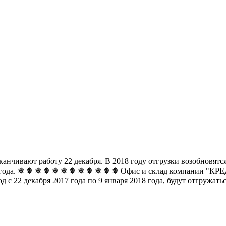
чивают работу 22 декабря. В 2018 году отгрузки возобновятся 
8 года. ❅ ❅ ❅ ❅ ❅ ❅
❅ ❅ ❅ ❅ ❅ ❅ Офис и склад компании "КРЕДО
д с 22 декабря 2017 года по 9 января 2018 года, будут отгружат