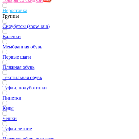
Товары со скидкой
Неростовка
Группы
Сноубутсы (snow-rain)
Валенки
Мембранная обувь
Первые шаги
Пляжная обувь
Текстильная обувь
Туфли, полуботинки
Пинетки
Кеды
Чешки
Туфли летние
Пляжная обувь литьевая